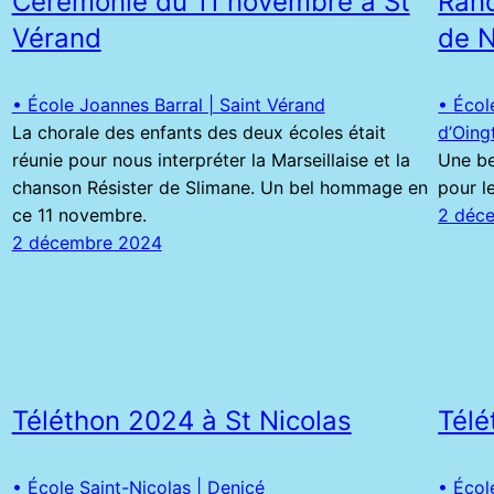
Cérémonie du 11 novembre à St
Rand
Vérand
de 
• École Joannes Barral | Saint Vérand
• Écol
La chorale des enfants des deux écoles était
d’Oing
réunie pour nous interpréter la Marseillaise et la
Une be
chanson Résister de Slimane. Un bel hommage en
pour l
ce 11 novembre.
2 déc
2 décembre 2024
Téléthon 2024 à St Nicolas
Tél
• École Saint-Nicolas | Denicé
• Écol