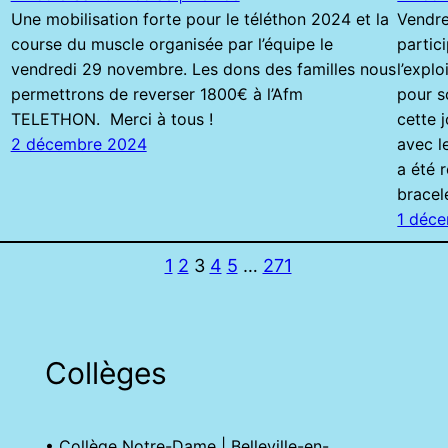
Une mobilisation forte pour le téléthon 2024 et la
Vendre
course du muscle organisée par l’équipe le
partic
vendredi 29 novembre. Les dons des familles nous
l’explo
permettrons de reverser 1800€ à l’Afm
pour s
TELETHON. Merci à tous !
cette 
2 décembre 2024
avec l
a été 
bracel
1 déc
1
2
3
4
5
…
271
Collèges
• Collège Notre-Dame | Belleville-en-