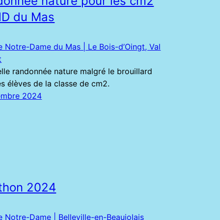
onnée nature pour les cm2
ND du Mas
e Notre-Dame du Mas | Le Bois-d’Oingt, Val
t
lle randonnée nature malgré le brouillard
es élèves de la classe de cm2.
embre 2024
éthon 2024
e Notre-Dame | Belleville-en-Beaujolais