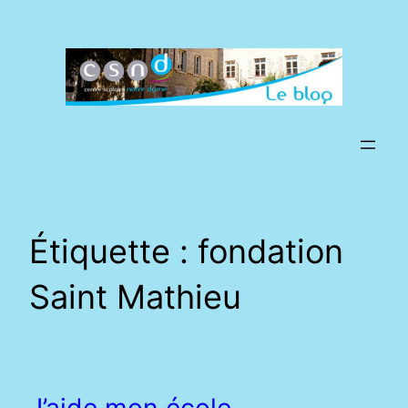
Aller
au
contenu
Étiquette :
fondation
Saint Mathieu
J’aide mon école