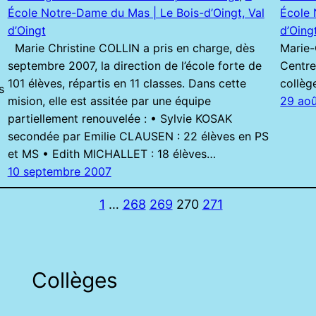
École Notre-Dame du Mas | Le Bois-d’Oingt, Val
École 
d’Oingt
d’Oing
Marie Christine COLLIN a pris en charge, dès
Marie-
septembre 2007, la direction de l’école forte de
Centre
101 élèves, répartis en 11 classes. Dans cette
collèg
s
mision, elle est assitée par une équipe
29 ao
partiellement renouvelée : • Sylvie KOSAK
secondée par Emilie CLAUSEN : 22 élèves en PS
et MS • Edith MICHALLET : 18 élèves…
10 septembre 2007
1
…
268
269
270
271
Collèges