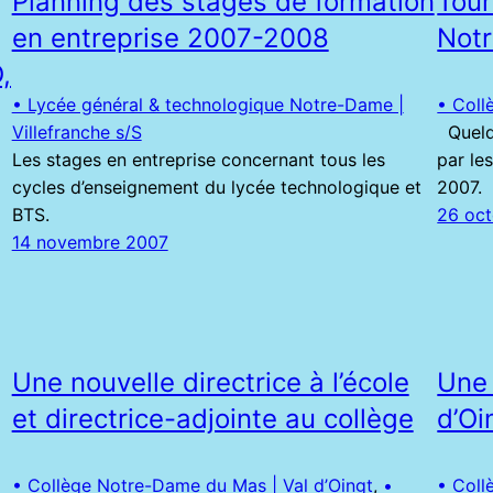
Planning des stages de formation
Tour
en entreprise 2007-2008
Not
,
• Lycée général & technologique Notre-Dame |
• Coll
Villefranche s/S
Quelqu
Les stages en entreprise concernant tous les
par le
cycles d’enseignement du lycée technologique et
2007.
BTS.
26 oc
14 novembre 2007
Une nouvelle directrice à l’école
Une 
et directrice-adjointe au collège
d’Oi
• Collège Notre-Dame du Mas | Val d’Oingt
, 
•
• Coll