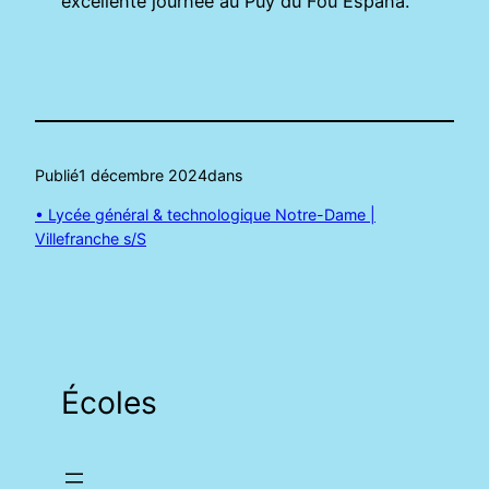
excellente journée au Puy du Fou España.
Publié
1 décembre 2024
dans
• Lycée général & technologique Notre-Dame |
Villefranche s/S
Écoles