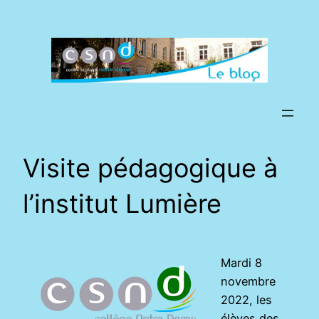
Aller
au
contenu
Visite pédagogique à
l’institut Lumière
Mardi 8
novembre
2022, les
élèves des