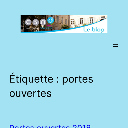
Aller
au
contenu
Étiquette :
portes
ouvertes
Portes ouvertes 2018