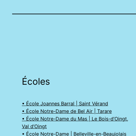
Écoles
• École Joannes Barral | Saint Vérand
• École Notre-Dame de Bel Air | Tarare
• École Notre-Dame du Mas | Le Bois-d’Oingt,
Val d’Oingt
• École Notre-Dame | Belleville-en-Beaujolais