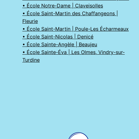
• École Notre-Dame | Claveisolles
• École Saint-Martin des Chaffangeons |
Fleurie
• École Saint-Martin | Poule-Les Écharmeaux
• École Saint-Nicolas | Denicé
• École Sainte-Angèle | Beaujeu
• École Sainte-Éva | Les Olmes, Vindry-sur-
Turdine