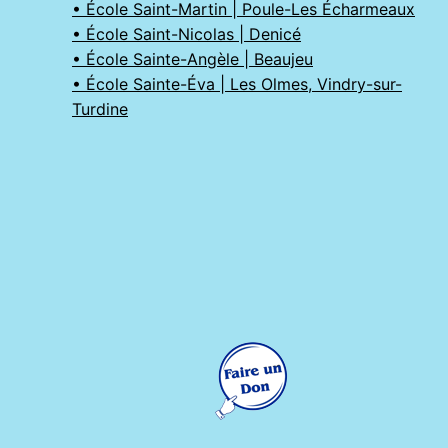
• École Saint-Martin | Poule-Les Écharmeaux
• École Saint-Nicolas | Denicé
• École Sainte-Angèle | Beaujeu
• École Sainte-Éva | Les Olmes, Vindry-sur-
Turdine