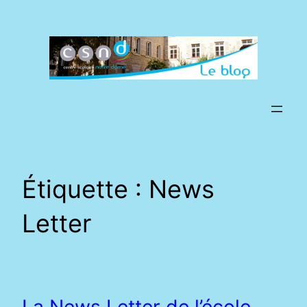
Aller
au
contenu
Étiquette :
News
Letter
La News Letter de l’école