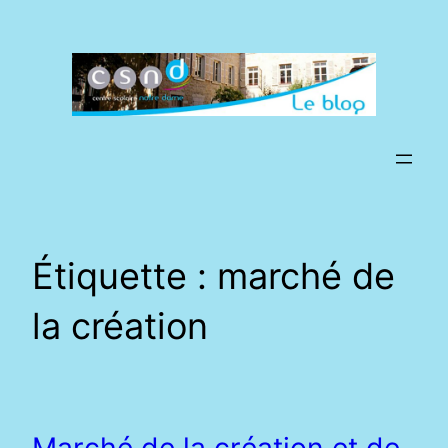
Aller
au
contenu
Étiquette :
marché de
la création
Marché de la création et de