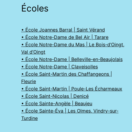
Écoles
• École Joannes Barral | Saint Vérand
• École Notre-Dame de Bel Air | Tarare
• École Notre-Dame du Mas | Le Bois-d’Oingt,
Val d’Oingt
• École Notre-Dame | Belleville-en-Beaujolais
• École Notre-Dame | Claveisolles
• École Saint-Martin des Chaffangeons |
Fleurie
• École Saint-Martin | Poule-Les Écharmeaux
• École Saint-Nicolas | Denicé
• École Sainte-Angèle | Beaujeu
• École Sainte-Éva | Les Olmes, Vindry-sur-
Turdine