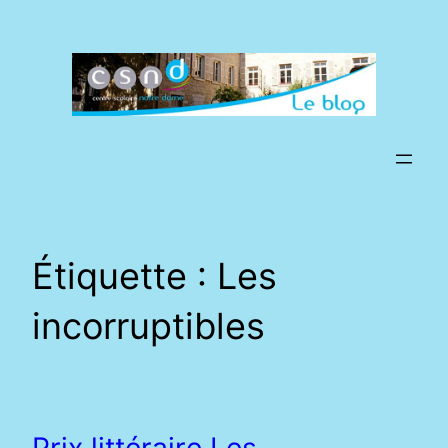
Aller
au
contenu
Étiquette :
Les
incorruptibles
Prix littéraire Les