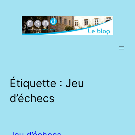
Aller
au
contenu
Étiquette :
Jeu
d’échecs
Jeu d’échecs