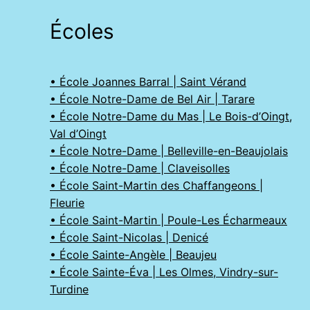
Écoles
• École Joannes Barral | Saint Vérand
• École Notre-Dame de Bel Air | Tarare
• École Notre-Dame du Mas | Le Bois-d’Oingt,
Val d’Oingt
• École Notre-Dame | Belleville-en-Beaujolais
• École Notre-Dame | Claveisolles
• École Saint-Martin des Chaffangeons |
Fleurie
• École Saint-Martin | Poule-Les Écharmeaux
• École Saint-Nicolas | Denicé
• École Sainte-Angèle | Beaujeu
• École Sainte-Éva | Les Olmes, Vindry-sur-
Turdine