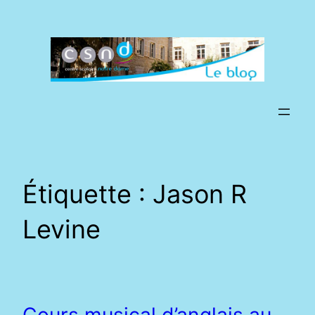
Aller
au
contenu
Étiquette :
Jason R
Levine
Cours musical d’anglais au