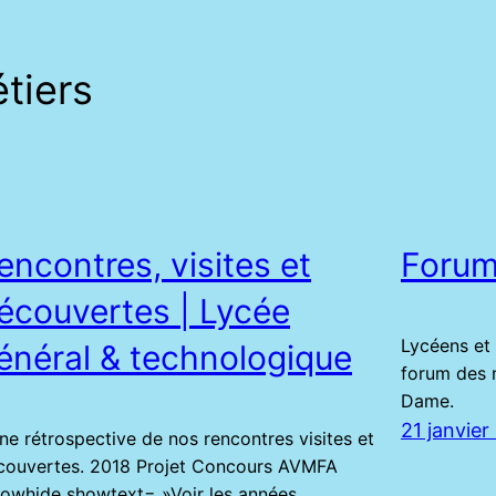
tiers
encontres, visites et
Forum
écouvertes | Lycée
Lycéens et 
énéral & technologique
forum des 
Dame.
21 janvier
e rétrospective de nos rencontres visites et
couvertes. 2018 Projet Concours AVMFA
howhide showtext= »Voir les années