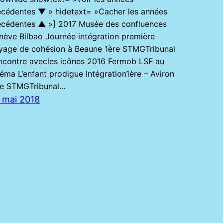
écédentes ▼ » hidetext= »Cacher les années
écédentes ▲ »] 2017 Musée des confluences
nève Bilbao Journée intégration première
yage de cohésion à Beaune 1ère STMGTribunal
ncontre avecles icônes 2016 Fermob LSF au
éma L’enfant prodigue Intégration1ère – Aviron
re STMGTribunal…
 mai 2018