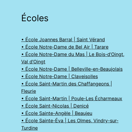
Écoles
• École Joannes Barral | Saint Vérand
• École Notre-Dame de Bel Air | Tarare
• École Notre-Dame du Mas | Le Bois-d’Oingt,
Val d’Oingt
• École Notre-Dame | Belleville-en-Beaujolais
• École Notre-Dame | Claveisolles
• École Saint-Martin des Chaffangeons |
Fleurie
• École Saint-Martin | Poule-Les Écharmeaux
• École Saint-Nicolas | Denicé
• École Sainte-Angèle | Beaujeu
• École Sainte-Éva | Les Olmes, Vindry-sur-
Turdine