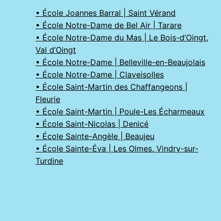
• École Joannes Barral | Saint Vérand
• École Notre-Dame de Bel Air | Tarare
• École Notre-Dame du Mas | Le Bois-d’Oingt,
Val d’Oingt
• École Notre-Dame | Belleville-en-Beaujolais
• École Notre-Dame | Claveisolles
• École Saint-Martin des Chaffangeons |
Fleurie
• École Saint-Martin | Poule-Les Écharmeaux
• École Saint-Nicolas | Denicé
• École Sainte-Angèle | Beaujeu
• École Sainte-Éva | Les Olmes, Vindry-sur-
Turdine