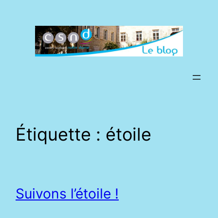
Aller
au
contenu
Étiquette :
étoile
Suivons l’étoile !