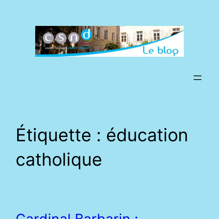
Aller
au
contenu
Étiquette :
éducation
catholique
Cardinal Barbarin :