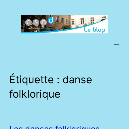
Aller
au
contenu
Étiquette :
danse
folklorique
Les danses folkloriques