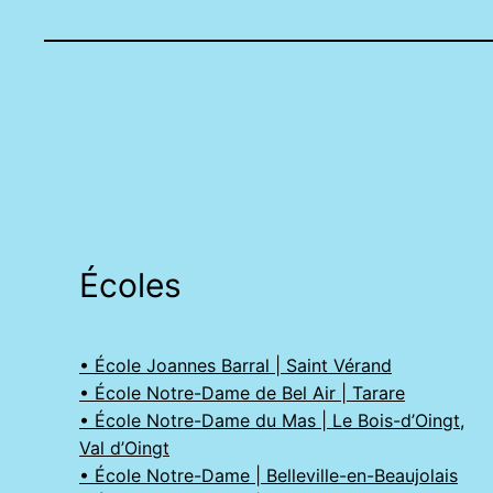
Écoles
• École Joannes Barral | Saint Vérand
• École Notre-Dame de Bel Air | Tarare
• École Notre-Dame du Mas | Le Bois-d’Oingt,
Val d’Oingt
• École Notre-Dame | Belleville-en-Beaujolais