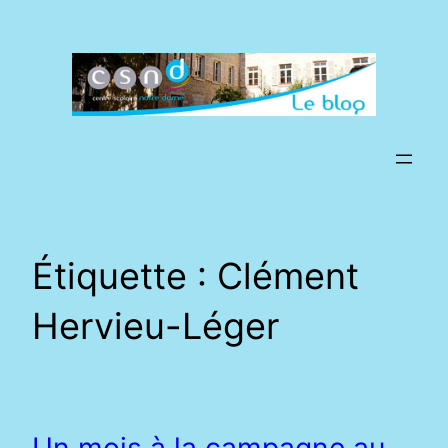
Aller
au
contenu
Étiquette :
Clément
Hervieu-Léger
Un mois à la campagne au