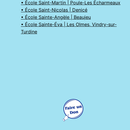
• École Saint-Martin | Poule-Les Écharmeaux
• École Saint-Nicolas | Denicé
• École Sainte-Angèle | Beaujeu
• École Sainte-Éva | Les Olmes, Vindry-sur-
Turdine