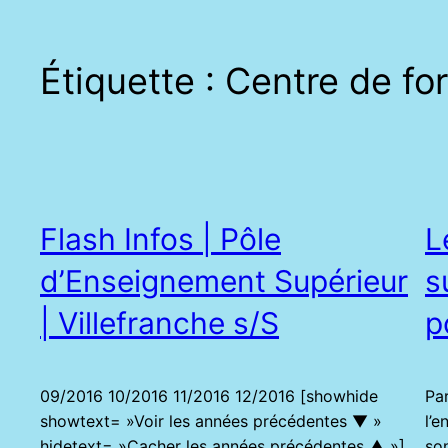
Étiquette :
Centre de fo
Flash Infos | Pôle
L
d’Enseignement Supérieur
s
| Villefranche s/S
p
09/2016 10/2016 11/2016 12/2016 [showhide
Pa
showtext= »Voir les années précédentes ▼ »
l’
hidetext= »Cacher les années précédentes ▲ »]
son