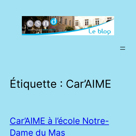
Aller
au
contenu
Étiquette :
Car’AIME
Car’AIME à l’école Notre-
Dame du Mas