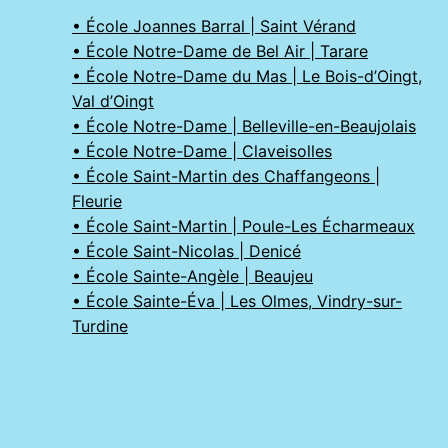
• École Joannes Barral | Saint Vérand
• École Notre-Dame de Bel Air | Tarare
• École Notre-Dame du Mas | Le Bois-d’Oingt,
Val d’Oingt
• École Notre-Dame | Belleville-en-Beaujolais
• École Notre-Dame | Claveisolles
• École Saint-Martin des Chaffangeons |
Fleurie
• École Saint-Martin | Poule-Les Écharmeaux
• École Saint-Nicolas | Denicé
• École Sainte-Angèle | Beaujeu
• École Sainte-Éva | Les Olmes, Vindry-sur-
Turdine