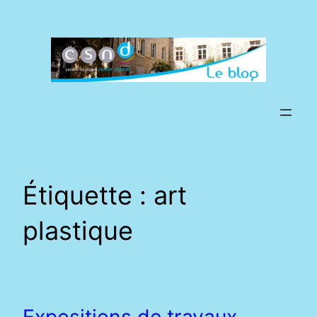
Aller
au
contenu
Étiquette :
art
plastique
Expositions de travaux