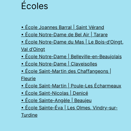
Écoles
• École Joannes Barral | Saint Vérand
• École Notre-Dame de Bel Air | Tarare
• École Notre-Dame du Mas | Le Bois-d’Oingt,
Val d’Oingt
• École Notre-Dame | Belleville-en-Beaujolais
• École Notre-Dame | Claveisolles
• École Saint-Martin des Chaffangeons |
Fleurie
• École Saint-Martin | Poule-Les Écharmeaux
• École Saint-Nicolas | Denicé
• École Sainte-Angèle | Beaujeu
• École Sainte-Éva | Les Olmes, Vindry-sur-
Turdine