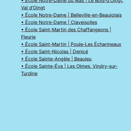
• École Notre-Dame du Mas | Le Bois-d’Oingt,
Val d’Oingt
• École Notre-Dame | Belleville-en-Beaujolais
• École Notre-Dame | Claveisolles
• École Saint-Martin des Chaffangeons |
Fleurie
• École Saint-Martin | Poule-Les Écharmeaux
• École Saint-Nicolas | Denicé
• École Sainte-Angèle | Beaujeu
• École Sainte-Éva | Les Olmes, Vindry-sur-
Turdine