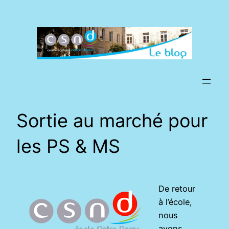
Aller
au
contenu
Sortie au marché pour
les PS & MS
De retour
à l’école,
nous
avons