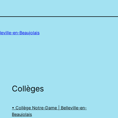
eville-en-Beaujolais
Collèges
• Collège Notre-Dame | Belleville-en-
Beaujolais