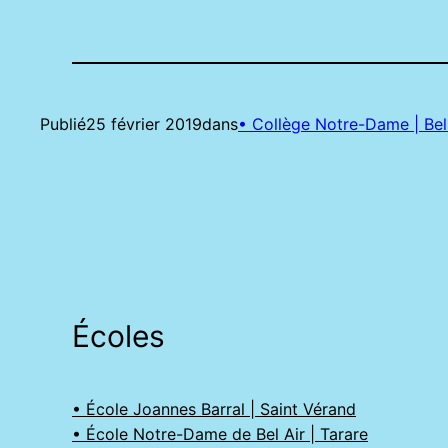
Publié
25 février 2019
dans
• Collège Notre-Dame | Bell
Écoles
• École Joannes Barral | Saint Vérand
• École Notre-Dame de Bel Air | Tarare