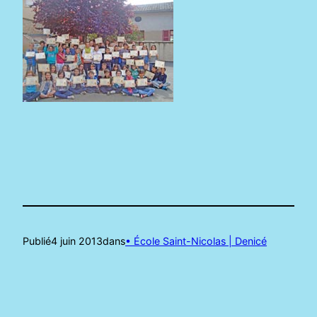
Publié
4 juin 2013
dans
• École Saint-Nicolas | Denicé