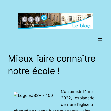
Aller
au
contenu
Mieux faire connaître
notre école !
Ce samedi 14 mai
2022, l’esplanade
derrière l’église a
changé de visage hier pour accueillir les