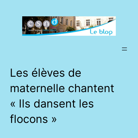
Aller
au
contenu
Les élèves de
maternelle chantent
« Ils dansent les
flocons »