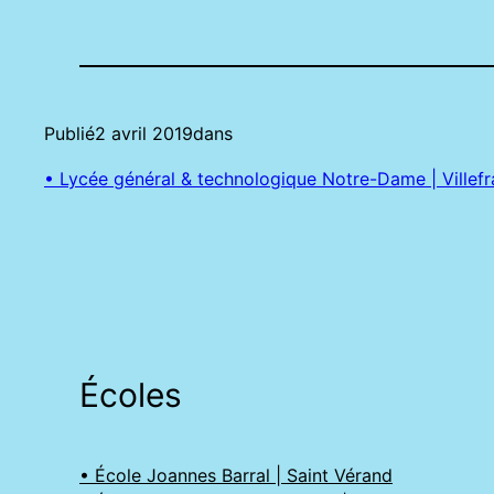
Publié
2 avril 2019
dans
• Lycée général & technologique Notre-Dame | Villef
Écoles
• École Joannes Barral | Saint Vérand