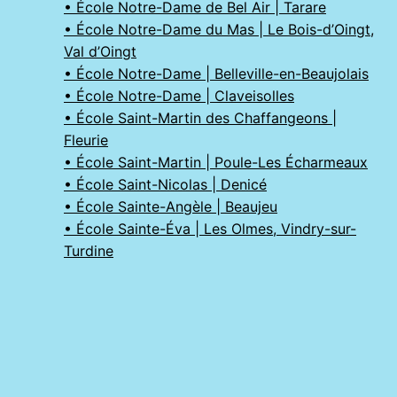
• École Notre-Dame de Bel Air | Tarare
• École Notre-Dame du Mas | Le Bois-d’Oingt,
Val d’Oingt
• École Notre-Dame | Belleville-en-Beaujolais
• École Notre-Dame | Claveisolles
• École Saint-Martin des Chaffangeons |
Fleurie
• École Saint-Martin | Poule-Les Écharmeaux
• École Saint-Nicolas | Denicé
• École Sainte-Angèle | Beaujeu
• École Sainte-Éva | Les Olmes, Vindry-sur-
Turdine