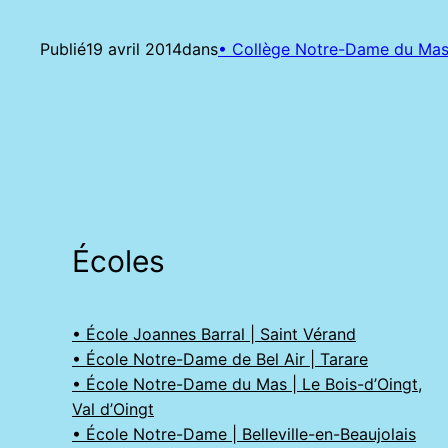
Publié
19 avril 2014
dans
• Collège Notre-Dame du Mas 
Écoles
• École Joannes Barral | Saint Vérand
• École Notre-Dame de Bel Air | Tarare
• École Notre-Dame du Mas | Le Bois-d’Oingt,
Val d’Oingt
• École Notre-Dame | Belleville-en-Beaujolais