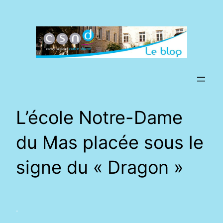
Aller
au
contenu
L’école Notre-Dame
du Mas placée sous le
signe du « Dragon »
.