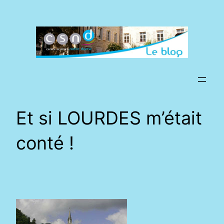
Aller
au
contenu
Et si LOURDES m’était
conté !