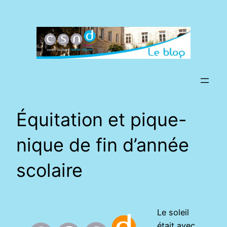
Aller
au
contenu
Équitation et pique-
nique de fin d’année
scolaire
Le soleil
était avec