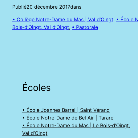
Publié
20 décembre 2017
dans
• Collège Notre-Dame du Mas | Val d’Oingt
, 
• École 
Bois-d’Oingt, Val d’Oingt
, 
• Pastorale
Écoles
• École Joannes Barral | Saint Vérand
• École Notre-Dame de Bel Air | Tarare
• École Notre-Dame du Mas | Le Bois-d’Oingt,
Val d’Oingt