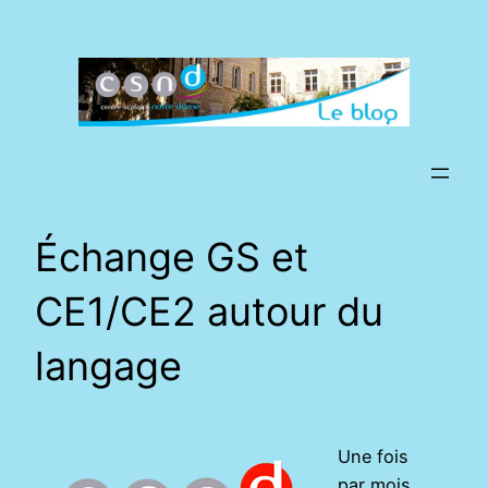
Aller
au
contenu
Échange GS et
CE1/CE2 autour du
langage
Une fois
par mois,