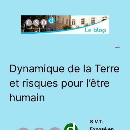
Aller
au
contenu
Dynamique de la Terre
et risques pour l’être
humain
S.V.T.
Exposé en