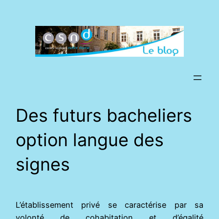
Aller
au
contenu
Des futurs bacheliers
option langue des
signes
L’établissement privé se caractérise par sa
volonté de cohabitation et d’égalité