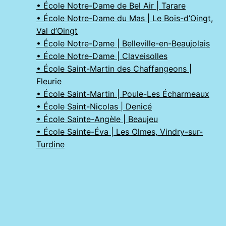
• École Notre-Dame de Bel Air | Tarare
• École Notre-Dame du Mas | Le Bois-d’Oingt,
Val d’Oingt
• École Notre-Dame | Belleville-en-Beaujolais
• École Notre-Dame | Claveisolles
• École Saint-Martin des Chaffangeons |
Fleurie
• École Saint-Martin | Poule-Les Écharmeaux
• École Saint-Nicolas | Denicé
• École Sainte-Angèle | Beaujeu
• École Sainte-Éva | Les Olmes, Vindry-sur-
Turdine